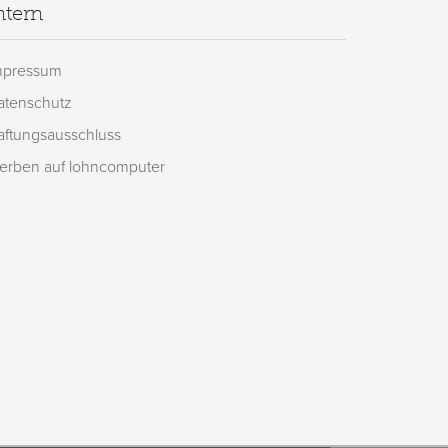
ntern
mpressum
atenschutz
aftungsausschluss
erben auf lohncomputer