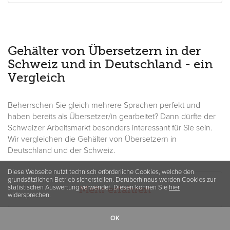
Gehälter von Übersetzern in der
Schweiz und in Deutschland - ein
Vergleich
Beherrschen Sie gleich mehrere Sprachen perfekt und
haben bereits als Übersetzer/in gearbeitet? Dann dürfte der
Schweizer Arbeitsmarkt besonders interessant für Sie sein.
Wir vergleichen die Gehälter von Übersetzern in
Deutschland und der Schweiz.
Diese Webseite nutzt technisch erforderliche Cookies, welche den
grundsätzlichen Betrieb sicherstellen. Darüberhinaus werden Cookies zur
statistischen Auswertung verwendet. Diesen können Sie
Mehr erfahren
hier
widersprechen.
OK