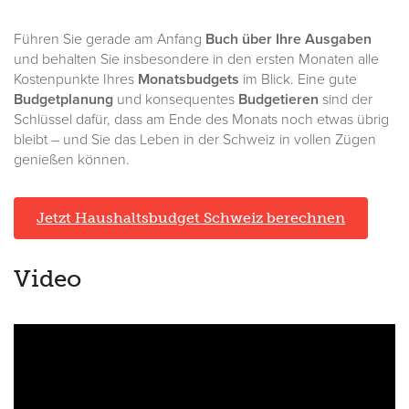
Führen Sie gerade am Anfang
Buch über Ihre Ausgaben
und behalten Sie insbesondere in den ersten Monaten alle
Kostenpunkte Ihres
Monatsbudgets
im Blick. Eine gute
Budgetplanung
und konsequentes
Budgetieren
sind der
Schlüssel dafür, dass am Ende des Monats noch etwas übrig
bleibt – und Sie das Leben in der Schweiz in vollen Zügen
genießen können.
Jetzt Haushaltsbudget Schweiz berechnen
Video