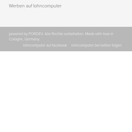
Werben auf lohncomputer
powered by PORDEV. Alle Rechte vorbehalten. Made with love in
Cologne, Germany.
lohncomputer auf facebook
lohncomputer bei twitter folgen