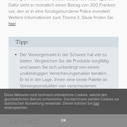
Dafür sieht er monatlich einen Betrag von 300 Franken
vor, den er in eine fondsgebundene Police investiert.
Weitere Informationen zum Thema 3. Säule finden Sie
hier
.
Tipp:
Der Vorsorgemarkt in der Schweiz hat viel zu
bieten. Vergleichen Sie die Produkte sorgfältig
und lassen Sie sich unbedingt von einem
unabhängigen Versicherungsmakler beraten.
Er ist in der Lage, Ihnen eine breite Palette an
Vorsorgeprodukten von verschiedenen
Anbietern anzubieten, zugeschnitten auf Ihre
Diese Webseite nutzt technisch erforderliche Cookies, welche den
Bedürfnisse und Lebenssituation.
grundsätzlichen Betrieb sicherstellen. Darüberhinaus werden Cookies zur
statistischen Auswertung verwendet. Diesen können Sie
hier
widersprechen.
Zahnarzt
OK