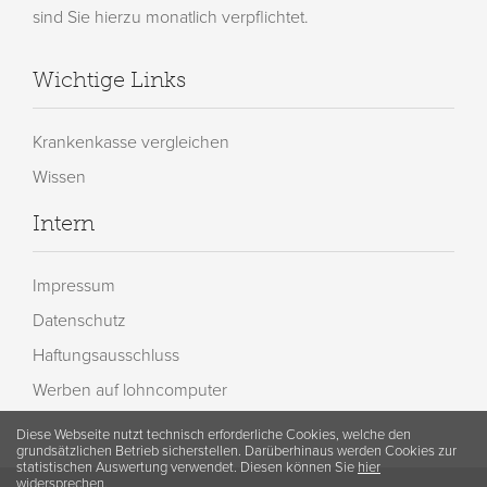
sind Sie hierzu monatlich verpflichtet.
Wichtige Links
Krankenkasse vergleichen
Wissen
Intern
Impressum
Datenschutz
Haftungsausschluss
Werben auf lohncomputer
Diese Webseite nutzt technisch erforderliche Cookies, welche den
grundsätzlichen Betrieb sicherstellen. Darüberhinaus werden Cookies zur
statistischen Auswertung verwendet. Diesen können Sie
hier
widersprechen.