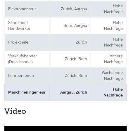
Hohe
Elektromonteur
Zürich, Aargau
Nachfrage
Schreiner /
Hohe
Bern, Aargau
Handwerker
Nachfrage
Hohe
Projektleiter
Zürich
Nachfrage
Verkaufsberater
Mittlere
Zürich, Bern
(Detailhandel)
Nachfrage
Wachsende
Lehrpersonen
Zürich, Bern
Nachfrage
Hohe
Maschineningenieur
Aargau, Zürich
Nachfrage
Video