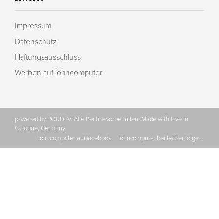
Impressum
Datenschutz
Haftungsausschluss
Werben auf lohncomputer
powered by PORDEV. Alle Rechte vorbehalten. Made with love in
Cologne, Germany.
lohncomputer auf facebook
lohncomputer bei twitter folgen