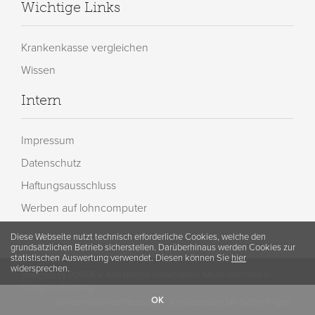
Wichtige Links
Krankenkasse vergleichen
Wissen
Intern
Impressum
Datenschutz
Haftungsausschluss
Werben auf lohncomputer
Diese Webseite nutzt technisch erforderliche Cookies, welche den
grundsätzlichen Betrieb sicherstellen. Darüberhinaus werden Cookies zur
statistischen Auswertung verwendet. Diesen können Sie
hier
widersprechen.
powered by PORDEV. Alle Rechte vorbehalten. Made with love in
Cologne, Germany.
OK
lohncomputer auf facebook
lohncomputer bei twitter folgen