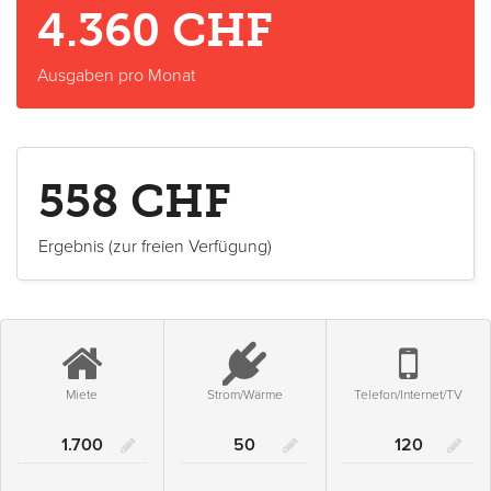
4.360
CHF
Ausgaben pro Monat
558
CHF
Ergebnis (zur freien Verfügung)
Miete
Strom/Wärme
Telefon/Internet/TV
Miete
Strom/Wärme
Telefon/In