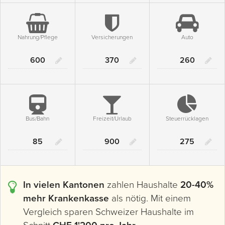
Nahrung/Pflege
Versicherungen
Auto
Nahrung/Pflege
Versicherungen
Auto
Bus/Bahn
Freizeit/Urlaub
Steuerrücklagen
Bus/Bahn
Freizeit/Urlaub
Steuerrüc
In vielen Kantonen
zahlen Haushalte
20-40%
mehr Krankenkasse
als nötig. Mit einem
Vergleich sparen Schweizer Haushalte im