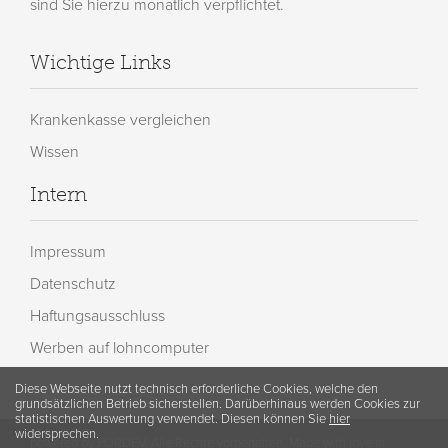
sind Sie hierzu monatlich verpflichtet.
Wichtige Links
Krankenkasse vergleichen
Wissen
Intern
Impressum
Datenschutz
Haftungsausschluss
Werben auf lohncomputer
Diese Webseite nutzt technisch erforderliche Cookies, welche den
grundsätzlichen Betrieb sicherstellen. Darüberhinaus werden Cookies zur
statistischen Auswertung verwendet. Diesen können Sie
hier
widersprechen.
powered by PORDEV. Alle Rechte vorbehalten. Made with love in