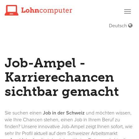
Haup
öffne
Deutsch
Job-Ampel -
Karrierechancen
sichtbar gemacht
Sie suchen einen
Job in der Schweiz
und möchten wissen,
wie Ihre Chancen stehen, einen Job in Ihrem Beruf zu
finden? Unsere innovative Job-Ampel zeigt Ihnen sofort, wie
sehr Ihr Profil aktuell auf dem Schweizer Arbeitsmarkt